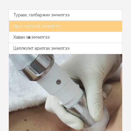
Тураах, галбаржих эмчилгээ
Арьс чангалах эмчилгээ
Хаван хөөх эмчилгээ
Целлюлит арилгах эмчилгээ