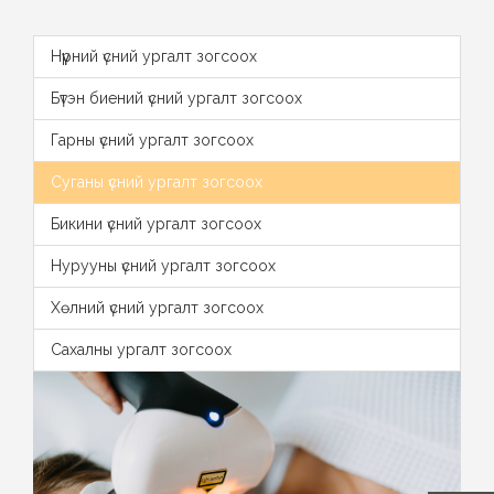
Нүүрний үсний ургалт зогсоох
Бүтэн биений үсний ургалт зогсоох
Гарны үсний ургалт зогсоох
Суганы үсний ургалт зогсоох
Бикини үсний ургалт зогсоох
Нурууны үсний ургалт зогсоох
Хөлний үсний ургалт зогсоох
Сахалны ургалт зогсоох