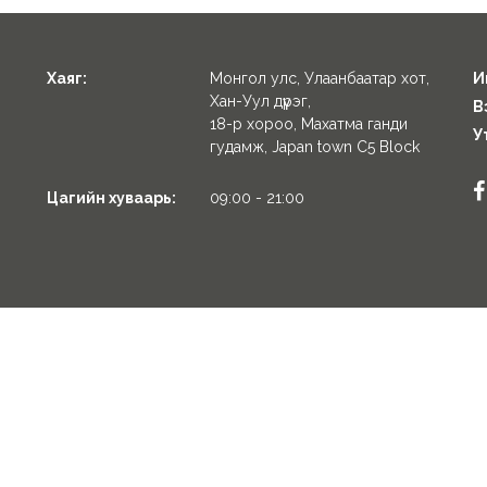
Хаяг:
Монгол улс, Улаанбаатар хот,
И
Хан-Уул дүүрэг,
В
18-р хороо, Махатма ганди
У
гудамж, Japan town C5 Block
Цагийн хуваарь:
09:00 - 21:00