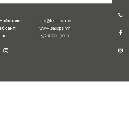
мэйл хаяг:
info@leasspa.mn
эб сайт:
www.leasspa.mn
тас:
(+976) 7711-7010