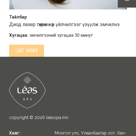
Тайлбар
Диод лазер төхөөрөмжөөр үйлчилгээг үзүүлж эмчилнэ
Хугацаа:
эмчилгээний хугацаа 30 минут
ЦАГ АВАХ
copyright © 2026
leasspa.mn
Хаяг:
Монгол улс, Улаанбаатар хот, Хан-