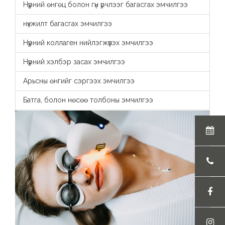
Нүүрний өнгөц болон гүн үрчлээг багасгах эмчилгээ
нүхжилт багасгах эмчилгээ
Нүүрний коллаген нийлэгжүүлэх эмчилгээ
Нүүрний хэлбэр засах эмчилгээ
Арьсны өнгийг сэргээх эмчилгээ
Батга, болон нөсөө толбоны эмчилгээ