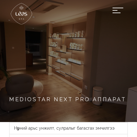
MEDIOSTAR NEXT PRO АППАРАТ
Нүүрний арьс унжилт, сулралыг багасгах эмчилгээ