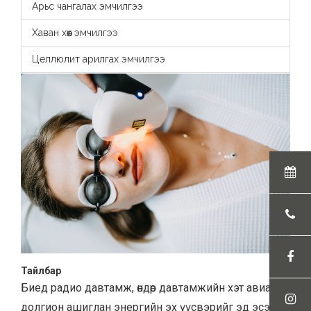
Арьс чангалах эмчилгээ
Хаван хөөх эмчилгээ
Целлюлит арилгах эмчилгээ
Тайлбар
Биед радио давтамж, өндөр давтамжийн хэт авианы
долгион ашиглан энергийн эх үүсвэрийг эд эсэд