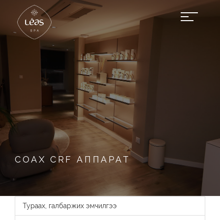
COAX CRF АППАРАТ
Тураах, галбаржих эмчилгээ