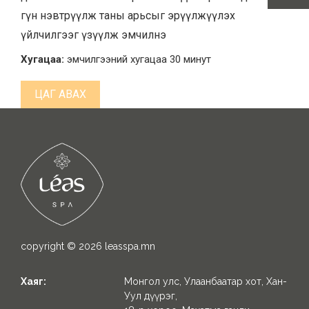
гүн нэвтрүүлж таны арьсыг эрүүлжүүлэх
үйлчилгээг үзүүлж эмчилнэ
Хугацаа:
эмчилгээний хугацаа 30 минут
ЦАГ АВАХ
copyright © 2026
leasspa.mn
Хаяг:
Монгол улс, Улаанбаатар хот, Хан-
Уул дүүрэг,