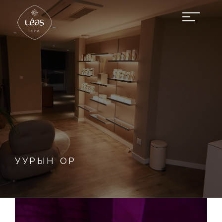
УУРЫН ОР