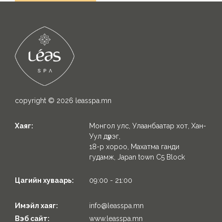
copyright © 2026
leasspa.mn
Хаяг:
Монгол улс, Улаанбаатар хот, Хан-
Уул дүүрэг,
18-р хороо, Махатма ганди
гудамж, Japan town C5 Block
Цагийн хуваарь:
09:00 - 21:00
Имэйл хаяг:
info@leasspa.mn
Вэб сайт:
www.leasspa.mn