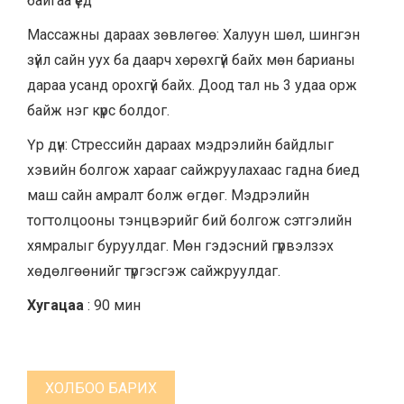
байгаа үед
Массажны дараах зөвлөгөө: Халуун шөл, шингэн
зүйл сайн уух ба даарч хөрөхгүй байх мөн барианы
дараа усанд орохгүй байх. Доод тал нь 3 удаа орж
байж нэг күрс болдог.
Үр дүн: Стрессийн дараах мэдрэлийн байдлыг
хэвийн болгож харааг сайжруулахаас гадна биед
маш сайн амралт болж өгдөг. Мэдрэлийн
тогтолцооны тэнцвэрийг бий болгож сэтгэлийн
хямралыг буруулдаг. Мөн гэдэсний гүрвэлзэх
хөдөлгөөнийг түргэсгэж сайжруулдаг.
Хугацаа
: 90 мин
ХОЛБОО БАРИХ