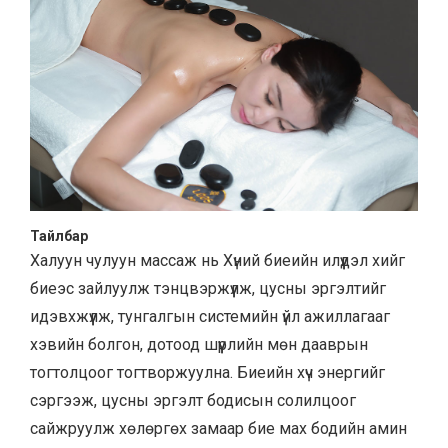
Тайлбар
Халуун чулуун массаж нь Хүний биеийн илүүдэл хийг
биеэс зайлуулж тэнцвэржүүлж, цусны эргэлтийг
идэвхжүүлж, тунгалгын системийн үйл ажиллагааг
хэвийн болгон, дотоод шүүрлийн мөн дааврын
тогтолцоог тогтворжуулна. Биеийн хүч энергийг
сэргээж, цусны эргэлт бодисын солилцоог
сайжруулж хөлөргөх замаар бие мах бодийн амин