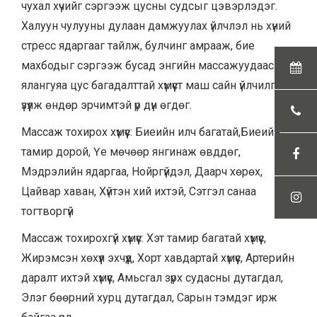
чухал хүчийг сэргээж цусны судсыг цэвэрлэдэг.
Халуун чулууны дулаан дамжуулах үйлчлэл нь хүний
стресс ядаргааг тайлж, булчинг амрааж, бие
махбодыг сэргээж бусад энгийн массажуудаас илүү
ялангуяа цус багадалттай хүмүүст маш сайн үйлчилгээ
үзүүлж өндөр эрчимтэй үр дүн өгдөг.
Массаж тохирох хүмүүс: Биеийн илч багатай,Биеийн
тамир дорой, Үе мөчөөр янгинаж өвддөг,
Мэдрэлийн ядаргаа, Нойргүйдэл, Даарч хөрөх,
Цайвар хаван, Хүйтэн хий ихтэй, Сэтгэл санаа
тогтворгүй
Массаж тохирохгүй хүмүүс: Хэт тамир багатай хүмүүс,
Жирэмсэн хөхүүл эхчүүд, Хорт хавдартай хүмүүс, Артерийн
даралт ихтэй хүмүүс, Амьсгал зүрх судасны дутагдал,
Элэг бөөрний хурц дутагдал, Сарын тэмдэг ирж